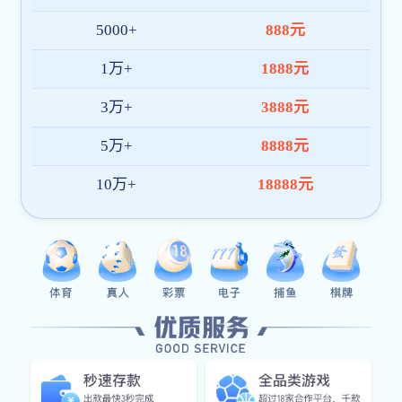
亚洲体育服务平台大奖
2022 年度综合类数字体育平台荣誉奖项，肯定平台服务能
力。